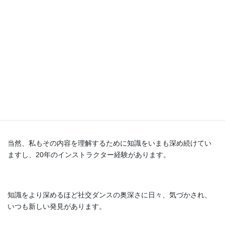
その内容を理解している先生に習って正しいダンスの動き方をそ
のまま、あなたの身体にインプットするだけで上達スピードを今
までよりも格段に上げることができます。
ただ、先ほどからお伝えしているように、その内容はシンプル過
ぎて、かつ専門用語もたくさん沢山載っているので内容を翻訳し
て噛み砕いて説明してくれるダンスを深く理解している先生のレ
ッスンが必要になってきます。
当然、私もその内容を理解するために知識をいまも深め続けてい
ますし、20年のインストラクター経験があります。
知識をより深めるほど社交ダンスの奥深さに日々、気づかされ、
いつも新しい発見があります。