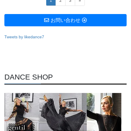
1
2
3
»
稿
定
定
定
ペ
ペ
ペ
ナ
お問い合わせ
ー
ー
ー
ビ
ジ
ジ
ジ
ゲ
Tweets by likedance7
ー
シ
ョ
ン
DANCE SHOP