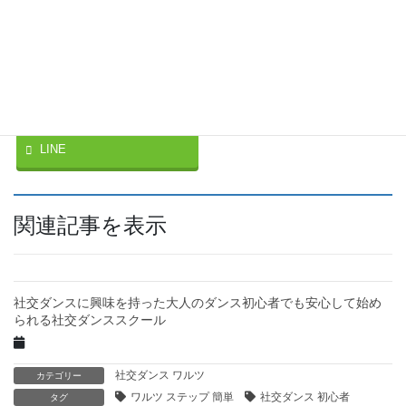
ク
F
ク
リ
a
リ
ッ
c
ッ
ク
e
ク
し
b
し
て
o
て
T
o
G
w
k
o
Facebook
twitter
i
で
o
t
共
g
t
有
l
e
す
e
LINE
r
る
+
で
に
で
共
は
共
有
ク
有
(
リ
(
新
ッ
新
し
ク
し
関連記事を表示
い
し
い
ウ
て
ウ
ィ
く
ィ
ン
だ
ン
ド
さ
ド
ウ
い
ウ
で
(
で
社交ダンスに興味を持った大人のダンス初心者でも安心して始め
開
新
開
き
し
き
られる社交ダンススクール
ま
い
ま
す
ウ
す
)
ィ
)
ン
ド
社交ダンス ワルツ
カテゴリー
ウ
で
ワルツ ステップ 簡単
社交ダンス 初心者
タグ
開