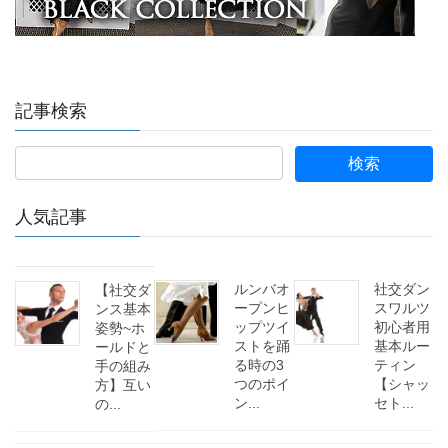
記事検索
人気記事
ルンバオ
社交ダン
【社交ダ
ープンヒ
スワルツ
ンス基本
ップツイ
初心者用
姿勢~ホ
ストを踊
基本ルー
ールドと
る時の3
ティン
手の組み
つのポイ
【シャッ
方】互い
ン...
セト...
の...